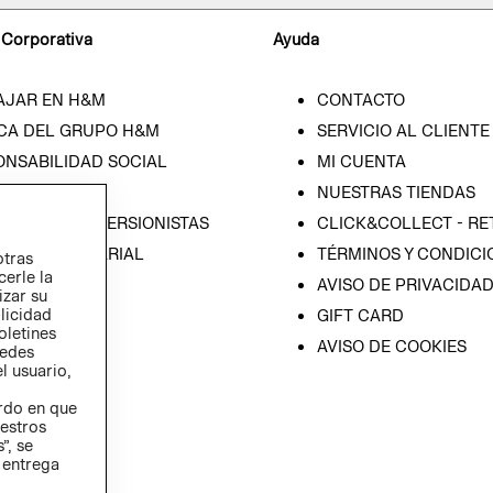
 Corporativa
Ayuda
AJAR EN H&M
CONTACTO
CA DEL GRUPO H&M
SERVICIO AL CLIENTE
ONSABILIDAD SOCIAL
MI CUENTA
SA
NUESTRAS TIENDAS
IÓN CON INVERSIONISTAS
CLICK&COLLECT - RE
ICA EMPRESARIAL
TÉRMINOS Y CONDICI
otras
cerle la
AVISO DE PRIVACIDA
izar su
blicidad
GIFT CARD
oletines
AVISO DE COOKIES
redes
l usuario,
erdo en que
estros
”, se
 entrega