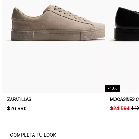
-
40
%
ZAPATILLAS
MOCASINES C
PRICE:
$26.990
PRICE:
$24.594
ORI
$40
COMPLETA TU LOOK