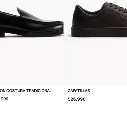
ON COSTURA TRADICIONAL
ZAPATILLAS
GINAL PRICE:
.990
PRICE:
$26.990