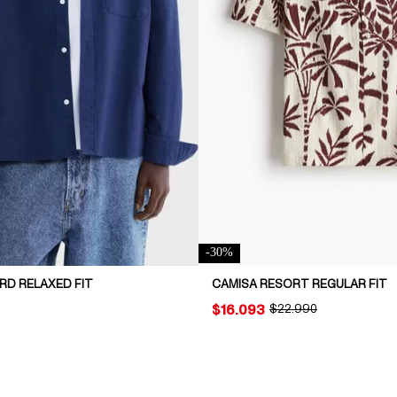
-
30
%
RD RELAXED FIT
CAMISA RESORT REGULAR FIT
PRICE:
$16.093
ORIGINAL PRICE:
$22.990