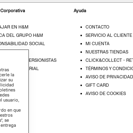
 Corporativa
Ayuda
AJAR EN H&M
CONTACTO
CA DEL GRUPO H&M
SERVICIO AL CLIENTE
ONSABILIDAD SOCIAL
MI CUENTA
SA
NUESTRAS TIENDAS
IÓN CON INVERSIONISTAS
CLICK&COLLECT - RE
ICA EMPRESARIAL
TÉRMINOS Y CONDICI
otras
cerle la
AVISO DE PRIVACIDA
izar su
blicidad
GIFT CARD
oletines
AVISO DE COOKIES
redes
l usuario,
erdo en que
estros
”, se
 entrega