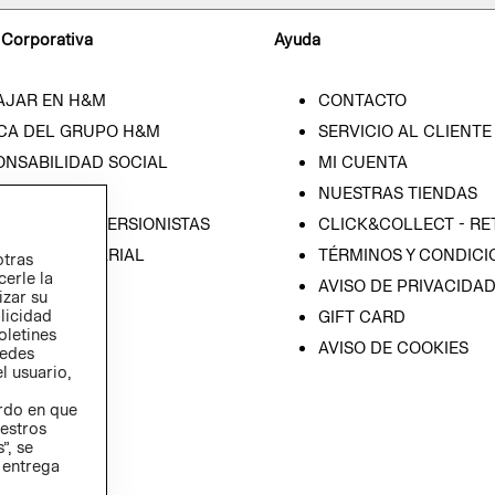
 Corporativa
Ayuda
AJAR EN H&M
CONTACTO
CA DEL GRUPO H&M
SERVICIO AL CLIENTE
ONSABILIDAD SOCIAL
MI CUENTA
SA
NUESTRAS TIENDAS
IÓN CON INVERSIONISTAS
CLICK&COLLECT - RE
ICA EMPRESARIAL
TÉRMINOS Y CONDICI
otras
cerle la
AVISO DE PRIVACIDA
izar su
blicidad
GIFT CARD
oletines
AVISO DE COOKIES
redes
l usuario,
erdo en que
estros
”, se
 entrega