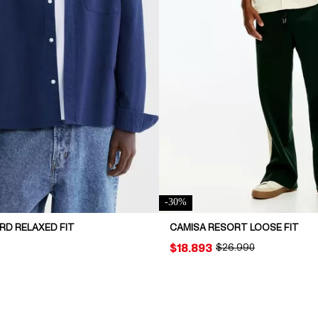
-
30
%
RD RELAXED FIT
CAMISA RESORT LOOSE FIT
PRICE:
$18.893
ORIGINAL PRICE:
$26.990