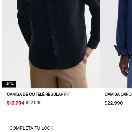
-
40
%
CAMISA DE COTELÉ REGULAR FIT
CAMISA OXFO
PRICE:
$13.794
ORIGINAL PRICE:
$22.990
PRICE:
$22.990
COMPLETA TU LOOK