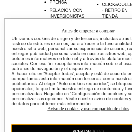
PRENSA
CLICK&COLL
RELACIÓN CON
- RETIRO EN
INVERSIONISTAS
TIENDA
POLÍTICA
TÉRMINOS Y
EMPRESARIAL
CONDICIONE
Antes de empezar a comprar
Utilizamos cookies de origen y de terceros, incluidas otras 
AVISO DE
rastreo de editores externos, para ofrecerle la funcionalid
PRIVACIDAD
nuestro sitio web, personalizar su experiencia de usuario, rea
GIFT CARD
entregar publicidad personalizada en nuestros sitios web, a
boletines informativos en Internet y a través de plataformas
AVISO DE
sociales. Con ese fin, recopilamos información sobre el usua
COOKIES
patrones de navegación y el dispositivo.
Al hacer clic en “Aceptar todas”, acepta y está de acuerdo e
compartamos esta información con terceros, como nuestros
publicitarios. Al elegir “Solo cookies requeridas”, se bloque
opcionales, lo que limita nuestra entrega de contenido y fu
personalizadas. Haga clic en “Configuración de cookies y se
personalizar sus opciones. Visite nuestro aviso de cookies 
de datos para obtener más información.
Chile ($)
Aviso de cookies y uso compartido de datos
CAMBIAR REGIÓN
ACEPTAR TODO