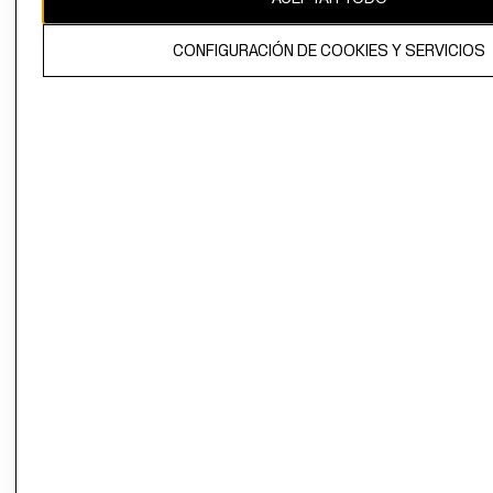
El contenido de esta página web está protegido por copyright y es
CONFIGURACIÓN DE COOKIES Y SERVICIOS
propiedad de H&M Hennes & Mauritz AB.