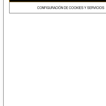
El contenido de esta página web está protegido por copyright y es
CONFIGURACIÓN DE COOKIES Y SERVICIOS
propiedad de H&M Hennes & Mauritz AB.