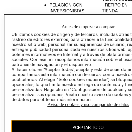
RELACIÓN CON
- RETIRO EN
INVERSIONISTAS
TIENDA
POLÍTICA
TÉRMINOS Y
EMPRESARIAL
CONDICIONE
Antes de empezar a comprar
AVISO DE
Utilizamos cookies de origen y de terceros, incluidas otras 
PRIVACIDAD
rastreo de editores externos, para ofrecerle la funcionalid
nuestro sitio web, personalizar su experiencia de usuario, rea
GIFT CARD
entregar publicidad personalizada en nuestros sitios web, a
boletines informativos en Internet y a través de plataformas
AVISO DE
sociales. Con ese fin, recopilamos información sobre el usua
COOKIES
patrones de navegación y el dispositivo.
Al hacer clic en “Aceptar todas”, acepta y está de acuerdo e
compartamos esta información con terceros, como nuestros
publicitarios. Al elegir “Solo cookies requeridas”, se bloque
opcionales, lo que limita nuestra entrega de contenido y fu
personalizadas. Haga clic en “Configuración de cookies y se
personalizar sus opciones. Visite nuestro aviso de cookies 
de datos para obtener más información.
Chile ($)
Aviso de cookies y uso compartido de datos
CAMBIAR REGIÓN
ACEPTAR TODO