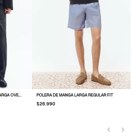
POLERA DE PUNTO DE MANGA LARGA OVERSIZED FIT
POLERA DE MANGA LARGA REGULAR FIT
PRICE:
$26.990