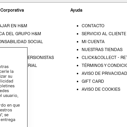
 Corporativa
Ayuda
AJAR EN H&M
CONTACTO
CA DEL GRUPO H&M
SERVICIO AL CLIENTE
ONSABILIDAD SOCIAL
MI CUENTA
SA
NUESTRAS TIENDAS
IÓN CON INVERSIONISTAS
CLICK&COLLECT - RE
ICA EMPRESARIAL
TÉRMINOS Y CONDICI
otras
cerle la
AVISO DE PRIVACIDA
izar su
blicidad
GIFT CARD
oletines
AVISO DE COOKIES
redes
l usuario,
erdo en que
estros
”, se
 entrega