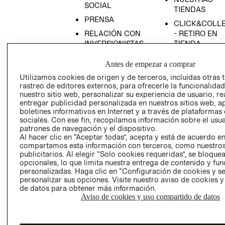
SOCIAL
TIENDAS
PRENSA
CLICK&COLL
RELACIÓN CON
- RETIRO EN
INVERSIONISTAS
TIENDA
POLÍTICA
TÉRMINOS Y
Antes de empezar a comprar
EMPRESARIAL
CONDICIONE
Utilizamos cookies de origen y de terceros, incluidas otras 
AVISO DE
rastreo de editores externos, para ofrecerle la funcionalid
PRIVACIDAD
nuestro sitio web, personalizar su experiencia de usuario, rea
entregar publicidad personalizada en nuestros sitios web, a
GIFT CARD
boletines informativos en Internet y a través de plataformas
AVISO DE
sociales. Con ese fin, recopilamos información sobre el usua
patrones de navegación y el dispositivo.
COOKIES
Al hacer clic en “Aceptar todas”, acepta y está de acuerdo e
compartamos esta información con terceros, como nuestros
publicitarios. Al elegir “Solo cookies requeridas”, se bloque
opcionales, lo que limita nuestra entrega de contenido y fu
personalizadas. Haga clic en “Configuración de cookies y se
personalizar sus opciones. Visite nuestro aviso de cookies 
de datos para obtener más información.
Aviso de cookies y uso compartido de datos
Chile ($)
CAMBIAR REGIÓN