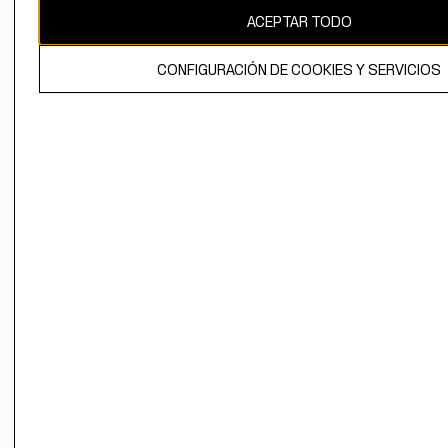
ACEPTAR TODO
CONFIGURACIÓN DE COOKIES Y SERVICIOS
El contenido de esta página web está protegido por copyright y es
propiedad de H&M Hennes & Mauritz AB.