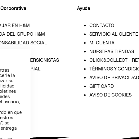
 Corporativa
Ayuda
AJAR EN H&M
CONTACTO
CA DEL GRUPO H&M
SERVICIO AL CLIENTE
ONSABILIDAD SOCIAL
MI CUENTA
SA
NUESTRAS TIENDAS
IÓN CON INVERSIONISTAS
CLICK&COLLECT - RE
ICA EMPRESARIAL
TÉRMINOS Y CONDICI
otras
cerle la
AVISO DE PRIVACIDA
izar su
blicidad
GIFT CARD
oletines
AVISO DE COOKIES
redes
l usuario,
erdo en que
estros
”, se
 entrega
zar sus