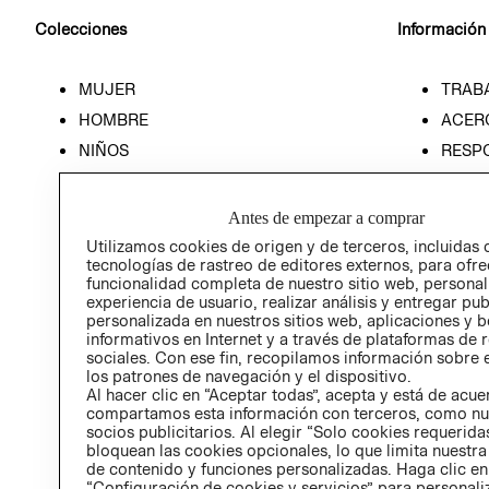
Colecciones
Información
MUJER
TRAB
HOMBRE
ACER
NIÑOS
RESP
HOME
PREN
RELAC
Antes de empezar a comprar
POLÍT
Utilizamos cookies de origen y de terceros, incluidas 
tecnologías de rastreo de editores externos, para ofre
funcionalidad completa de nuestro sitio web, personal
experiencia de usuario, realizar análisis y entregar pu
personalizada en nuestros sitios web, aplicaciones y b
informativos en Internet y a través de plataformas de 
sociales. Con ese fin, recopilamos información sobre e
los patrones de navegación y el dispositivo.
Al hacer clic en “Aceptar todas”, acepta y está de acu
compartamos esta información con terceros, como nu
socios publicitarios. Al elegir “Solo cookies requeridas
bloquean las cookies opcionales, lo que limita nuestra
de contenido y funciones personalizadas. Haga clic en
“Configuración de cookies y servicios” para personali