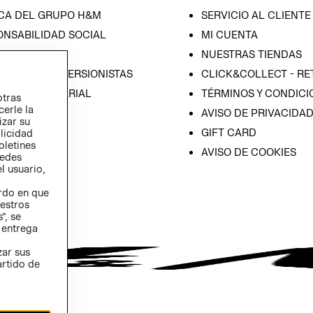
CA DEL GRUPO H&M
SERVICIO AL CLIENTE
ONSABILIDAD SOCIAL
MI CUENTA
SA
NUESTRAS TIENDAS
IÓN CON INVERSIONISTAS
CLICK&COLLECT - RE
ICA EMPRESARIAL
TÉRMINOS Y CONDICI
otras
cerle la
AVISO DE PRIVACIDA
izar su
GIFT CARD
blicidad
oletines
AVISO DE COOKIES
redes
l usuario,
erdo en que
estros
”, se
 entrega
zar sus
artido de