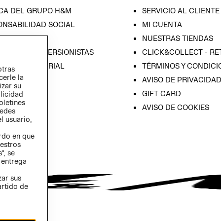
CA DEL GRUPO H&M
SERVICIO AL CLIENTE
ONSABILIDAD SOCIAL
MI CUENTA
SA
NUESTRAS TIENDAS
IÓN CON INVERSIONISTAS
CLICK&COLLECT - RE
ICA EMPRESARIAL
TÉRMINOS Y CONDICI
otras
cerle la
AVISO DE PRIVACIDA
izar su
GIFT CARD
blicidad
oletines
AVISO DE COOKIES
redes
l usuario,
erdo en que
estros
”, se
 entrega
zar sus
artido de