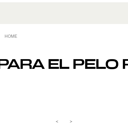
HOME
ARA EL PELO P
<
>