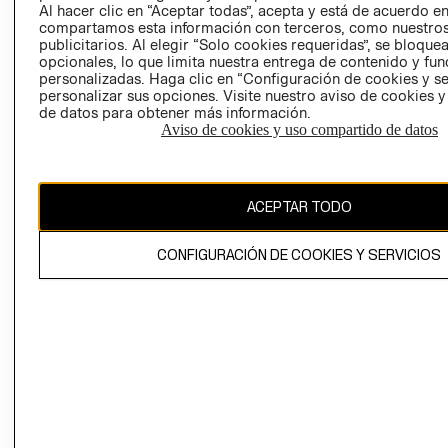
Al hacer clic en “Aceptar todas”, acepta y está de acuerdo e
GIFT CARD
compartamos esta información con terceros, como nuestros
AVISO DE
publicitarios. Al elegir “Solo cookies requeridas”, se bloque
opcionales, lo que limita nuestra entrega de contenido y fu
COOKIES
personalizadas. Haga clic en “Configuración de cookies y se
personalizar sus opciones. Visite nuestro aviso de cookies 
de datos para obtener más información.
Aviso de cookies y uso compartido de datos
Chile ($)
ACEPTAR TODO
CAMBIAR REGIÓN
CONFIGURACIÓN DE COOKIES Y SERVICIOS
El contenido de esta página web está protegido por copyright y es
propiedad de H&M Hennes & Mauritz AB.