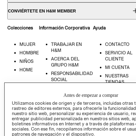
CONVIÉRTETE EN H&M MEMBER
Colecciones
Información Corporativa
Ayuda
MUJER
TRABAJAR EN
CONTACTO
H&M
HOMBRE
SERVICIO AL
ACERCA DEL
CLIENTE
NIÑOS
GRUPO H&M
MI CUENTA
HOME
RESPONSABILIDAD
NUESTRAS
SOCIAL
TIENDAS
PRENSA
CLICK&COLL
Antes de empezar a comprar
RELACIÓN CON
- RETIRO EN
INVERSIONISTAS
TIENDA
Utilizamos cookies de origen y de terceros, incluidas otras 
rastreo de editores externos, para ofrecerle la funcionalid
POLÍTICA
TÉRMINOS Y
nuestro sitio web, personalizar su experiencia de usuario, rea
EMPRESARIAL
CONDICIONE
entregar publicidad personalizada en nuestros sitios web, a
boletines informativos en Internet y a través de plataformas
AVISO DE
sociales. Con ese fin, recopilamos información sobre el usua
PRIVACIDAD
patrones de navegación y el dispositivo.