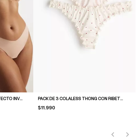
PACK DE 3 COLALESS THONG EFECTO INVISIBLE
PACK DE 3 COLALESS THONG CON RIBETE SOBREHILADO
PRICE:
$11.990