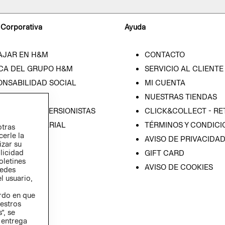
 Corporativa
Ayuda
AJAR EN H&M
CONTACTO
CA DEL GRUPO H&M
SERVICIO AL CLIENTE
ONSABILIDAD SOCIAL
MI CUENTA
SA
NUESTRAS TIENDAS
IÓN CON INVERSIONISTAS
CLICK&COLLECT - RE
ICA EMPRESARIAL
TÉRMINOS Y CONDICI
otras
cerle la
AVISO DE PRIVACIDA
izar su
blicidad
GIFT CARD
oletines
AVISO DE COOKIES
redes
l usuario,
erdo en que
estros
”, se
 entrega