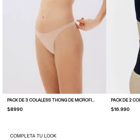
PACK DE 3 COLALESS THONG DE MICROFIBRA
PRICE:
$8990
PRICE:
$16.990
COMPLETA TU LOOK