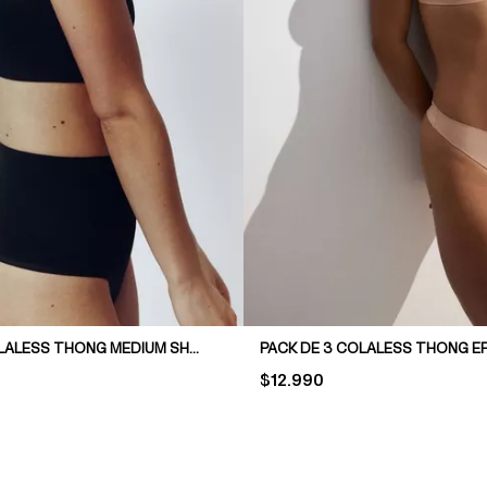
PACK DE 2 COLALESS THONG MEDIUM SHAPE
PRICE:
$12.990