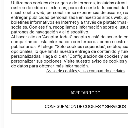
PRENSA
Utilizamos cookies de origen y de terceros, incluidas otras 
CLICK&COLL
rastreo de editores externos, para ofrecerle la funcionalid
RELACIÓN CON
- RETIRO EN
nuestro sitio web, personalizar su experiencia de usuario, rea
INVERSIONISTAS
TIENDA
entregar publicidad personalizada en nuestros sitios web, a
boletines informativos en Internet y a través de plataformas
POLÍTICA
TÉRMINOS Y
sociales. Con ese fin, recopilamos información sobre el usua
EMPRESARIAL
CONDICIONE
patrones de navegación y el dispositivo.
AVISO DE
Al hacer clic en “Aceptar todas”, acepta y está de acuerdo e
compartamos esta información con terceros, como nuestros
PRIVACIDAD
publicitarios. Al elegir “Solo cookies requeridas”, se bloque
GIFT CARD
opcionales, lo que limita nuestra entrega de contenido y fu
personalizadas. Haga clic en “Configuración de cookies y se
AVISO DE
personalizar sus opciones. Visite nuestro aviso de cookies 
COOKIES
de datos para obtener más información.
Aviso de cookies y uso compartido de datos
ACEPTAR TODO
Chile ($)
CONFIGURACIÓN DE COOKIES Y SERVICIOS
CAMBIAR REGIÓN