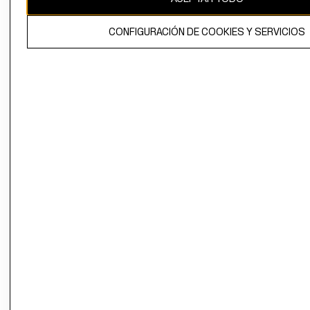
El contenido de esta página web está protegido por copyright y es
CONFIGURACIÓN DE COOKIES Y SERVICIOS
propiedad de H&M Hennes & Mauritz AB.