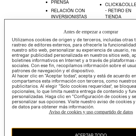
PRENSA
CLICK&COLL
RELACIÓN CON
- RETIRO EN
INVERSIONISTAS
TIENDA
POLÍTICA
TÉRMINOS Y
EMPRESARIAL
CONDICIONE
Antes de empezar a comprar
Utilizamos cookies de origen y de terceros, incluidas otras 
AVISO DE
rastreo de editores externos, para ofrecerle la funcionalid
PRIVACIDAD
nuestro sitio web, personalizar su experiencia de usuario, rea
GIFT CARD
entregar publicidad personalizada en nuestros sitios web, a
boletines informativos en Internet y a través de plataformas
AVISO DE
sociales. Con ese fin, recopilamos información sobre el usua
COOKIES
patrones de navegación y el dispositivo.
Al hacer clic en “Aceptar todas”, acepta y está de acuerdo e
compartamos esta información con terceros, como nuestros
publicitarios. Al elegir “Solo cookies requeridas”, se bloque
opcionales, lo que limita nuestra entrega de contenido y fu
personalizadas. Haga clic en “Configuración de cookies y se
personalizar sus opciones. Visite nuestro aviso de cookies 
de datos para obtener más información.
Chile ($)
Aviso de cookies y uso compartido de datos
CAMBIAR REGIÓN
ACEPTAR TODO