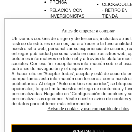
PRENSA
CLICK&COLL
RELACIÓN CON
- RETIRO EN
INVERSIONISTAS
TIENDA
POLÍTICA
TÉRMINOS Y
EMPRESARIAL
CONDICIONE
Antes de empezar a comprar
Utilizamos cookies de origen y de terceros, incluidas otras 
AVISO DE
rastreo de editores externos, para ofrecerle la funcionalid
PRIVACIDAD
nuestro sitio web, personalizar su experiencia de usuario, rea
GIFT CARD
entregar publicidad personalizada en nuestros sitios web, a
boletines informativos en Internet y a través de plataformas
AVISO DE
sociales. Con ese fin, recopilamos información sobre el usua
COOKIES
patrones de navegación y el dispositivo.
Al hacer clic en “Aceptar todas”, acepta y está de acuerdo e
compartamos esta información con terceros, como nuestros
publicitarios. Al elegir “Solo cookies requeridas”, se bloque
opcionales, lo que limita nuestra entrega de contenido y fu
personalizadas. Haga clic en “Configuración de cookies y se
personalizar sus opciones. Visite nuestro aviso de cookies 
de datos para obtener más información.
Chile ($)
Aviso de cookies y uso compartido de datos
CAMBIAR REGIÓN
ACEPTAR TODO