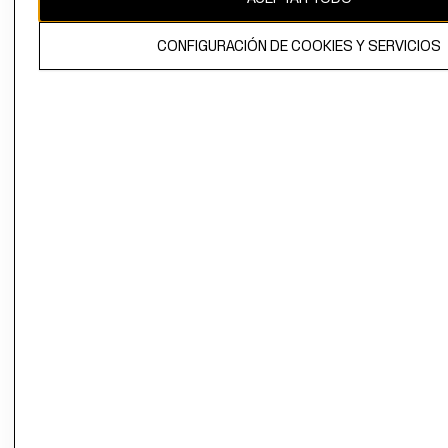
El contenido de esta página web está protegido por copyright y es
CONFIGURACIÓN DE COOKIES Y SERVICIOS
propiedad de H&M Hennes & Mauritz AB.