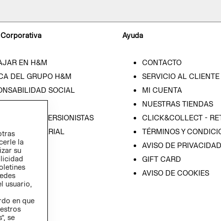
 Corporativa
Ayuda
AJAR EN H&M
CONTACTO
CA DEL GRUPO H&M
SERVICIO AL CLIENTE
ONSABILIDAD SOCIAL
MI CUENTA
SA
NUESTRAS TIENDAS
IÓN CON INVERSIONISTAS
CLICK&COLLECT - RE
ICA EMPRESARIAL
TÉRMINOS Y CONDICI
otras
cerle la
AVISO DE PRIVACIDA
izar su
blicidad
GIFT CARD
oletines
AVISO DE COOKIES
redes
l usuario,
erdo en que
estros
”, se