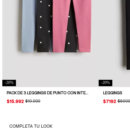
-
20
%
-
20
%
PACK DE 3 LEGGINGS DE PUNTO CON INTERIOR CEPILLADO
LEGGINGS
PRICE:
$15.992
ORIGINAL PRICE:
$19.990
PRICE:
$7192
ORIGIN
$899
COMPLETA TU LOOK