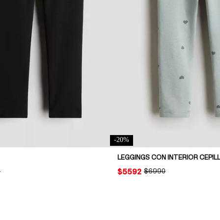
-
20
%
LEGGINGS CON INTERIOR CEPI
AL PRICE:
0
PRICE:
$5592
ORIGINAL PRICE:
$6990