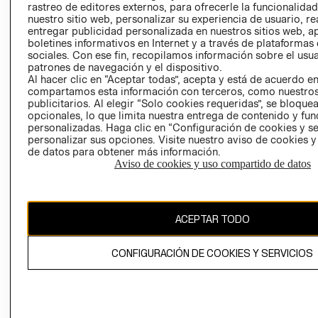
RELACIÓN CON
- RETIRO EN
rastreo de editores externos, para ofrecerle la funcionalid
nuestro sitio web, personalizar su experiencia de usuario, rea
INVERSIONISTAS
TIENDA
entregar publicidad personalizada en nuestros sitios web, a
POLÍTICA
TÉRMINOS Y
boletines informativos en Internet y a través de plataformas
EMPRESARIAL
CONDICIONE
sociales. Con ese fin, recopilamos información sobre el usua
patrones de navegación y el dispositivo.
AVISO DE
Al hacer clic en “Aceptar todas”, acepta y está de acuerdo e
PRIVACIDAD
compartamos esta información con terceros, como nuestros
publicitarios. Al elegir “Solo cookies requeridas”, se bloque
GIFT CARD
opcionales, lo que limita nuestra entrega de contenido y fu
personalizadas. Haga clic en “Configuración de cookies y se
AVISO DE
personalizar sus opciones. Visite nuestro aviso de cookies 
COOKIES
de datos para obtener más información.
Aviso de cookies y uso compartido de datos
ACEPTAR TODO
Chile ($)
CONFIGURACIÓN DE COOKIES Y SERVICIOS
CAMBIAR REGIÓN