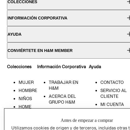
COLECCIONES
INFORMACIÓN CORPORATIVA
AYUDA
CONVIÉRTETE EN H&M MEMBER
Colecciones
Información Corporativa
Ayuda
MUJER
TRABAJAR EN
CONTACTO
H&M
HOMBRE
SERVICIO AL
ACERCA DEL
CLIENTE
NIÑOS
GRUPO H&M
MI CUENTA
HOME
RESPONSABILIDAD
NUESTRAS
SOCIAL
TIENDAS
Antes de empezar a comprar
PRENSA
CLICK&COLL
Utilizamos cookies de origen y de terceros, incluidas otras 