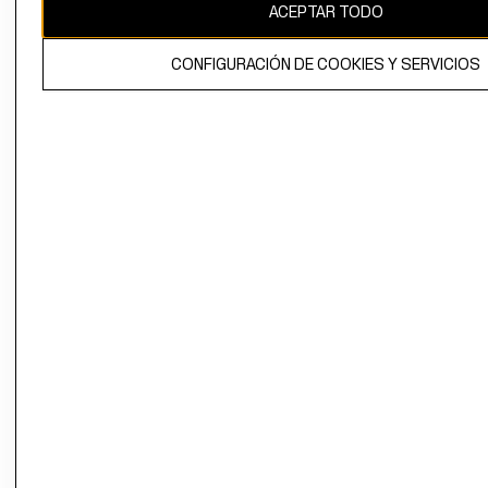
ACEPTAR TODO
CONFIGURACIÓN DE COOKIES Y SERVICIOS
El contenido de esta página web está protegido por copyright y es
propiedad de H&M Hennes & Mauritz AB.