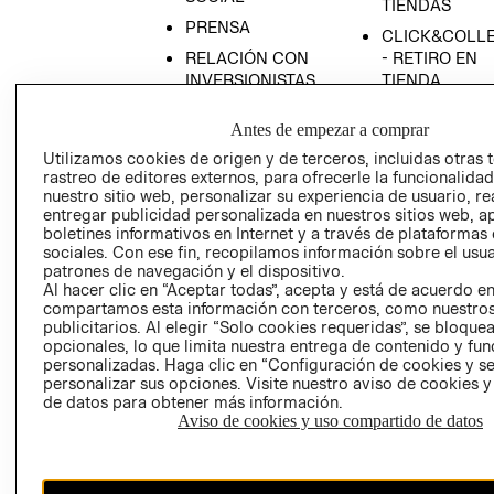
TIENDAS
PRENSA
CLICK&COLL
RELACIÓN CON
- RETIRO EN
INVERSIONISTAS
TIENDA
POLÍTICA
TÉRMINOS Y
Antes de empezar a comprar
EMPRESARIAL
CONDICIONE
Utilizamos cookies de origen y de terceros, incluidas otras 
AVISO DE
rastreo de editores externos, para ofrecerle la funcionalid
PRIVACIDAD
nuestro sitio web, personalizar su experiencia de usuario, rea
entregar publicidad personalizada en nuestros sitios web, a
GIFT CARD
boletines informativos en Internet y a través de plataformas
AVISO DE
sociales. Con ese fin, recopilamos información sobre el usua
COOKIES
patrones de navegación y el dispositivo.
Al hacer clic en “Aceptar todas”, acepta y está de acuerdo e
compartamos esta información con terceros, como nuestros
publicitarios. Al elegir “Solo cookies requeridas”, se bloque
opcionales, lo que limita nuestra entrega de contenido y fu
personalizadas. Haga clic en “Configuración de cookies y se
personalizar sus opciones. Visite nuestro aviso de cookies 
de datos para obtener más información.
Aviso de cookies y uso compartido de datos
Chile ($)
CAMBIAR REGIÓN