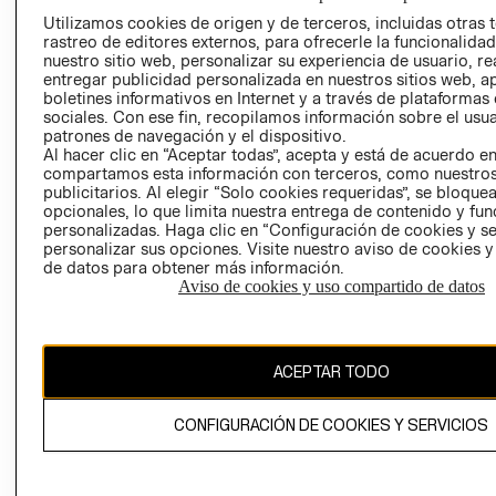
PRENSA
Utilizamos cookies de origen y de terceros, incluidas otras 
CLICK&COLL
rastreo de editores externos, para ofrecerle la funcionalid
RELACIÓN CON
- RETIRO EN
nuestro sitio web, personalizar su experiencia de usuario, rea
INVERSIONISTAS
TIENDA
entregar publicidad personalizada en nuestros sitios web, a
boletines informativos en Internet y a través de plataformas
POLÍTICA
TÉRMINOS Y
sociales. Con ese fin, recopilamos información sobre el usua
EMPRESARIAL
CONDICIONE
patrones de navegación y el dispositivo.
Al hacer clic en “Aceptar todas”, acepta y está de acuerdo e
AVISO DE
compartamos esta información con terceros, como nuestros
PRIVACIDAD
publicitarios. Al elegir “Solo cookies requeridas”, se bloque
GIFT CARD
opcionales, lo que limita nuestra entrega de contenido y fu
personalizadas. Haga clic en “Configuración de cookies y se
AVISO DE
personalizar sus opciones. Visite nuestro aviso de cookies 
COOKIES
de datos para obtener más información.
Aviso de cookies y uso compartido de datos
ACEPTAR TODO
Chile ($)
CONFIGURACIÓN DE COOKIES Y SERVICIOS
CAMBIAR REGIÓN