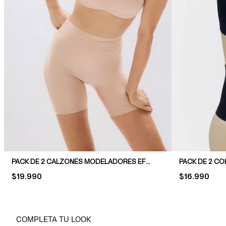
PACK DE 2 CALZONES MODELADORES EFECTO INVISIBLE
PRICE:
$19.990
PRICE:
$16.990
COMPLETA TU LOOK