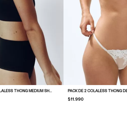
PACK DE 2 COLALESS THONG MEDIUM SHAPE
PACK DE 2 COLALESS THONG D
PRICE:
$11.990