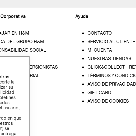
 Corporativa
Ayuda
AJAR EN H&M
CONTACTO
CA DEL GRUPO H&M
SERVICIO AL CLIENTE
ONSABILIDAD SOCIAL
MI CUENTA
SA
NUESTRAS TIENDAS
IÓN CON INVERSIONISTAS
CLICK&COLLECT - RE
ICA EMPRESARIAL
TÉRMINOS Y CONDICI
otras
cerle la
AVISO DE PRIVACIDA
izar su
blicidad
GIFT CARD
oletines
AVISO DE COOKIES
redes
l usuario,
erdo en que
estros
”, se
 entrega