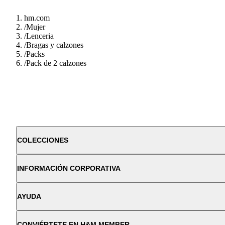
hm.com
/
Mujer
/
Lenceria
/
Bragas y calzones
/
Packs
/
Pack de 2 calzones
COLECCIONES
INFORMACIÓN CORPORATIVA
AYUDA
CONVIÉRTETE EN H&M MEMBER