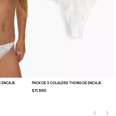
E ENCAJE
PACK DE 3 COLALESS THONG DE ENCAJE
PRICE:
$11.990