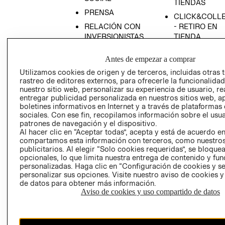
TIENDAS
PRENSA
CLICK&COLL
RELACIÓN CON
- RETIRO EN
INVERSIONISTAS
TIENDA
POLÍTICA
TÉRMINOS Y
Antes de empezar a comprar
EMPRESARIAL
CONDICIONE
Utilizamos cookies de origen y de terceros, incluidas otras 
AVISO DE
rastreo de editores externos, para ofrecerle la funcionalid
PRIVACIDAD
nuestro sitio web, personalizar su experiencia de usuario, rea
entregar publicidad personalizada en nuestros sitios web, a
GIFT CARD
boletines informativos en Internet y a través de plataformas
AVISO DE
sociales. Con ese fin, recopilamos información sobre el usua
COOKIES
patrones de navegación y el dispositivo.
Al hacer clic en “Aceptar todas”, acepta y está de acuerdo e
compartamos esta información con terceros, como nuestros
publicitarios. Al elegir “Solo cookies requeridas”, se bloque
opcionales, lo que limita nuestra entrega de contenido y fu
personalizadas. Haga clic en “Configuración de cookies y se
personalizar sus opciones. Visite nuestro aviso de cookies 
de datos para obtener más información.
Aviso de cookies y uso compartido de datos
Chile ($)
CAMBIAR REGIÓN