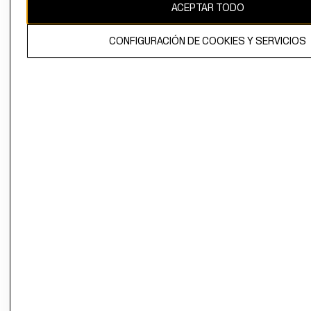
ACEPTAR TODO
CONFIGURACIÓN DE COOKIES Y SERVICIOS
El contenido de esta página web está protegido por copyright y es
propiedad de H&M Hennes & Mauritz AB.