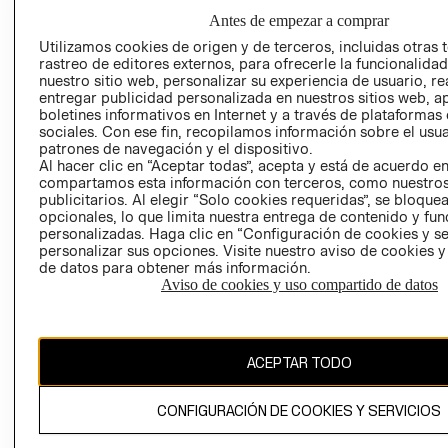
RESPONSABILIDAD
NUESTRAS
Antes de empezar a comprar
SOCIAL
TIENDAS
Utilizamos cookies de origen y de terceros, incluidas otras 
PRENSA
CLICK&COLL
rastreo de editores externos, para ofrecerle la funcionalid
nuestro sitio web, personalizar su experiencia de usuario, rea
RELACIÓN CON
- RETIRO EN
entregar publicidad personalizada en nuestros sitios web, a
INVERSIONISTAS
TIENDA
boletines informativos en Internet y a través de plataformas
POLÍTICA
TÉRMINOS Y
sociales. Con ese fin, recopilamos información sobre el usua
patrones de navegación y el dispositivo.
EMPRESARIAL
CONDICIONE
Al hacer clic en “Aceptar todas”, acepta y está de acuerdo e
AVISO DE
compartamos esta información con terceros, como nuestros
PRIVACIDAD
publicitarios. Al elegir “Solo cookies requeridas”, se bloque
opcionales, lo que limita nuestra entrega de contenido y fu
GIFT CARD
personalizadas. Haga clic en “Configuración de cookies y se
personalizar sus opciones. Visite nuestro aviso de cookies 
AVISO DE
de datos para obtener más información.
COOKIES
Aviso de cookies y uso compartido de datos
ACEPTAR TODO
CONFIGURACIÓN DE COOKIES Y SERVICIOS
Chile ($)
CAMBIAR REGIÓN