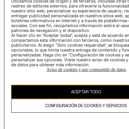
CLICK&COLL
Utilizamos cookies de origen y de terceros, incluidas otras 
rastreo de editores externos, para ofrecerle la funcionalid
RELACIÓN CON
- RETIRO EN
nuestro sitio web, personalizar su experiencia de usuario, rea
INVERSIONISTAS
TIENDA
entregar publicidad personalizada en nuestros sitios web, a
POLÍTICA
TÉRMINOS Y
boletines informativos en Internet y a través de plataformas
sociales. Con ese fin, recopilamos información sobre el usua
EMPRESARIAL
CONDICIONE
patrones de navegación y el dispositivo.
AVISO DE
Al hacer clic en “Aceptar todas”, acepta y está de acuerdo e
PRIVACIDAD
compartamos esta información con terceros, como nuestros
publicitarios. Al elegir “Solo cookies requeridas”, se bloque
GIFT CARD
opcionales, lo que limita nuestra entrega de contenido y fu
personalizadas. Haga clic en “Configuración de cookies y se
AVISO DE
personalizar sus opciones. Visite nuestro aviso de cookies 
COOKIES
de datos para obtener más información.
Aviso de cookies y uso compartido de datos
ACEPTAR TODO
Chile ($)
CONFIGURACIÓN DE COOKIES Y SERVICIOS
CAMBIAR REGIÓN