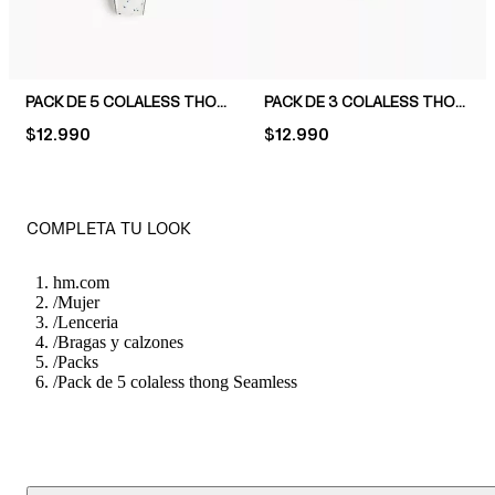
PACK DE 5 COLALESS THONG DE ALGODÓN
PACK DE 3 COLALESS THONG EFECTO INVISIBLE
PRICE:
$12.990
PRICE:
$12.990
COMPLETA TU LOOK
hm.com
/
Mujer
/
Lenceria
/
Bragas y calzones
/
Packs
/
Pack de 5 colaless thong Seamless