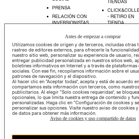
TIENDAS
PRENSA
CLICK&COLL
RELACIÓN CON
- RETIRO EN
INVERSIONISTAS
TIENDA
POLÍTICA
TÉRMINOS Y
Antes de empezar a comprar
EMPRESARIAL
CONDICIONE
Utilizamos cookies de origen y de terceros, incluidas otras 
AVISO DE
rastreo de editores externos, para ofrecerle la funcionalid
PRIVACIDAD
nuestro sitio web, personalizar su experiencia de usuario, rea
entregar publicidad personalizada en nuestros sitios web, a
GIFT CARD
boletines informativos en Internet y a través de plataformas
AVISO DE
sociales. Con ese fin, recopilamos información sobre el usua
COOKIES
patrones de navegación y el dispositivo.
Al hacer clic en “Aceptar todas”, acepta y está de acuerdo e
compartamos esta información con terceros, como nuestros
publicitarios. Al elegir “Solo cookies requeridas”, se bloque
opcionales, lo que limita nuestra entrega de contenido y fu
personalizadas. Haga clic en “Configuración de cookies y se
personalizar sus opciones. Visite nuestro aviso de cookies 
de datos para obtener más información.
Aviso de cookies y uso compartido de datos
Chile ($)
CAMBIAR REGIÓN