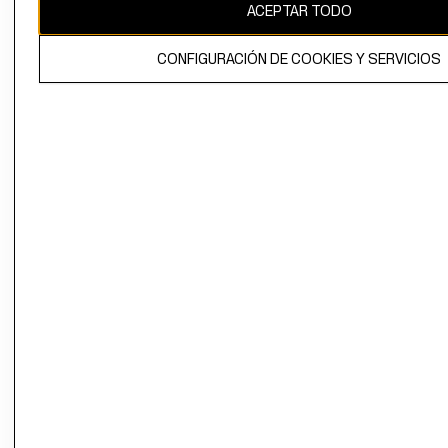
ACEPTAR TODO
CONFIGURACIÓN DE COOKIES Y SERVICIOS
El contenido de esta página web está protegido por copyright y es
propiedad de H&M Hennes & Mauritz AB.