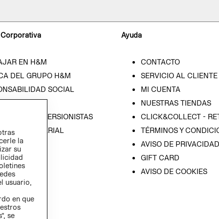
 Corporativa
Ayuda
AJAR EN H&M
CONTACTO
CA DEL GRUPO H&M
SERVICIO AL CLIENTE
ONSABILIDAD SOCIAL
MI CUENTA
SA
NUESTRAS TIENDAS
IÓN CON INVERSIONISTAS
CLICK&COLLECT - RE
ICA EMPRESARIAL
TÉRMINOS Y CONDICI
otras
cerle la
AVISO DE PRIVACIDA
izar su
blicidad
GIFT CARD
oletines
AVISO DE COOKIES
redes
l usuario,
erdo en que
estros
”, se