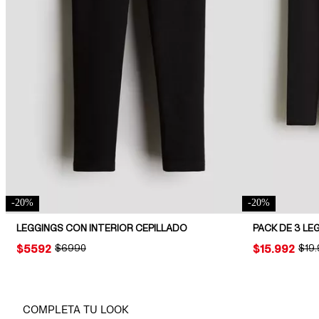
-
20
%
-
20
%
LEGGINGS CON INTERIOR CEPILLADO
PRICE:
$5592
ORIGINAL PRICE:
$6990
PRICE:
$15.992
ORIG
$19
COMPLETA TU LOOK