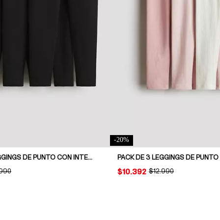
-
20
%
PACK DE 3 LEGGINGS DE PUNTO CON INTERIOR CEPILLADO
PACK DE 3 LEGGINGS DE PUNTO
INAL PRICE:
.990
PRICE:
$10.392
ORIGINAL PRICE:
$12.990