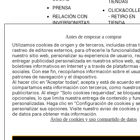
TIENDAS
PRENSA
CLICK&COLL
RELACIÓN CON
- RETIRO EN
INVERSIONISTAS
TIENDA
POLÍTICA
TÉRMINOS Y
Antes de empezar a comprar
EMPRESARIAL
CONDICIONE
Utilizamos cookies de origen y de terceros, incluidas otras 
AVISO DE
rastreo de editores externos, para ofrecerle la funcionalid
PRIVACIDAD
nuestro sitio web, personalizar su experiencia de usuario, rea
entregar publicidad personalizada en nuestros sitios web, a
GIFT CARD
boletines informativos en Internet y a través de plataformas
AVISO DE
sociales. Con ese fin, recopilamos información sobre el usua
COOKIES
patrones de navegación y el dispositivo.
Al hacer clic en “Aceptar todas”, acepta y está de acuerdo e
compartamos esta información con terceros, como nuestros
publicitarios. Al elegir “Solo cookies requeridas”, se bloque
opcionales, lo que limita nuestra entrega de contenido y fu
personalizadas. Haga clic en “Configuración de cookies y se
personalizar sus opciones. Visite nuestro aviso de cookies 
de datos para obtener más información.
Aviso de cookies y uso compartido de datos
Chile ($)
CAMBIAR REGIÓN