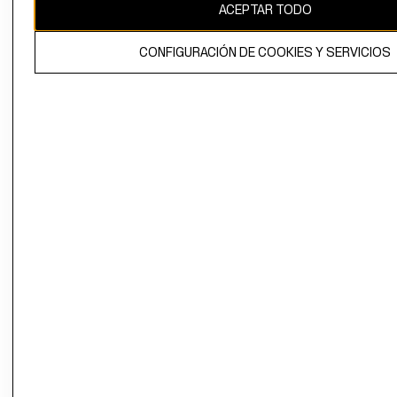
ACEPTAR TODO
CONFIGURACIÓN DE COOKIES Y SERVICIOS
El contenido de esta página web está protegido por copyright y es
propiedad de H&M Hennes & Mauritz AB.