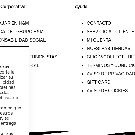
 Corporativa
Ayuda
AJAR EN H&M
CONTACTO
CA DEL GRUPO H&M
SERVICIO AL CLIENTE
ONSABILIDAD SOCIAL
MI CUENTA
SA
NUESTRAS TIENDAS
IÓN CON INVERSIONISTAS
CLICK&COLLECT - RE
ICA EMPRESARIAL
TÉRMINOS Y CONDICI
otras
cerle la
AVISO DE PRIVACIDA
izar su
blicidad
GIFT CARD
oletines
AVISO DE COOKIES
redes
l usuario,
erdo en que
estros
”, se
 entrega
zar sus