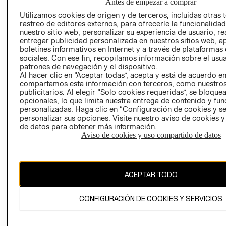
SOCIAL
Antes de empezar a comprar
TIENDAS
PRENSA
Utilizamos cookies de origen y de terceros, incluidas otras 
CLICK&COLL
rastreo de editores externos, para ofrecerle la funcionalid
RELACIÓN CON
- RETIRO EN
nuestro sitio web, personalizar su experiencia de usuario, rea
INVERSIONISTAS
TIENDA
entregar publicidad personalizada en nuestros sitios web, a
boletines informativos en Internet y a través de plataformas
POLÍTICA
TÉRMINOS Y
sociales. Con ese fin, recopilamos información sobre el usua
EMPRESARIAL
CONDICIONE
patrones de navegación y el dispositivo.
Al hacer clic en “Aceptar todas”, acepta y está de acuerdo e
AVISO DE
compartamos esta información con terceros, como nuestros
PRIVACIDAD
publicitarios. Al elegir “Solo cookies requeridas”, se bloque
opcionales, lo que limita nuestra entrega de contenido y fu
GIFT CARD
personalizadas. Haga clic en “Configuración de cookies y se
AVISO DE
personalizar sus opciones. Visite nuestro aviso de cookies 
COOKIES
de datos para obtener más información.
Aviso de cookies y uso compartido de datos
ACEPTAR TODO
Chile ($)
CONFIGURACIÓN DE COOKIES Y SERVICIOS
CAMBIAR REGIÓN