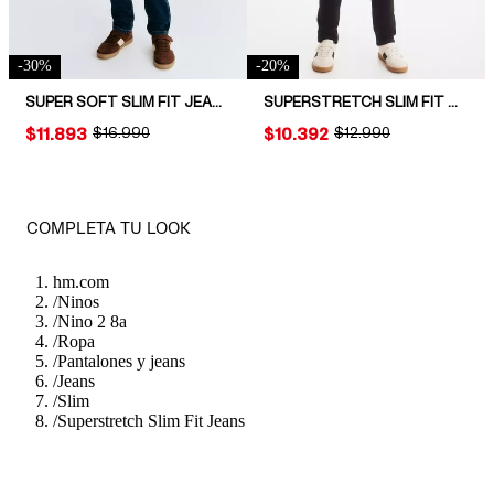
-
30
%
-
20
%
SUPER SOFT SLIM FIT JEANS
SUPERSTRETCH SLIM FIT JEANS
PRICE:
$11.893
ORIGINAL PRICE:
$16.990
PRICE:
$10.392
ORIGINAL PRICE:
$12.990
COMPLETA TU LOOK
hm.com
/
Ninos
/
Nino 2 8a
/
Ropa
/
Pantalones y jeans
/
Jeans
/
Slim
/
Superstretch Slim Fit Jeans