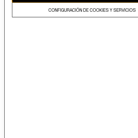
El contenido de esta página web está protegido por copyright y es
CONFIGURACIÓN DE COOKIES Y SERVICIOS
propiedad de H&M Hennes & Mauritz AB.