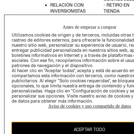
RELACIÓN CON
- RETIRO EN
INVERSIONISTAS
TIENDA
POLÍTICA
TÉRMINOS Y
EMPRESARIAL
CONDICIONE
Antes de empezar a comprar
AVISO DE
Utilizamos cookies de origen y de terceros, incluidas otras 
PRIVACIDAD
rastreo de editores externos, para ofrecerle la funcionalid
nuestro sitio web, personalizar su experiencia de usuario, rea
GIFT CARD
entregar publicidad personalizada en nuestros sitios web, a
boletines informativos en Internet y a través de plataformas
AVISO DE
sociales. Con ese fin, recopilamos información sobre el usua
COOKIES
patrones de navegación y el dispositivo.
Al hacer clic en “Aceptar todas”, acepta y está de acuerdo e
compartamos esta información con terceros, como nuestros
publicitarios. Al elegir “Solo cookies requeridas”, se bloque
opcionales, lo que limita nuestra entrega de contenido y fu
personalizadas. Haga clic en “Configuración de cookies y se
personalizar sus opciones. Visite nuestro aviso de cookies 
de datos para obtener más información.
Chile ($)
Aviso de cookies y uso compartido de datos
CAMBIAR REGIÓN
ACEPTAR TODO