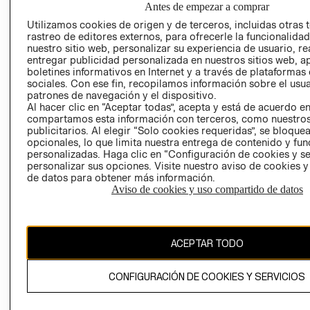
Antes de empezar a comprar
SOCIAL
TIENDAS
Utilizamos cookies de origen y de terceros, incluidas otras 
PRENSA
CLICK&COLL
rastreo de editores externos, para ofrecerle la funcionalid
RELACIÓN CON
- RETIRO EN
nuestro sitio web, personalizar su experiencia de usuario, rea
INVERSIONISTAS
TIENDA
entregar publicidad personalizada en nuestros sitios web, a
boletines informativos en Internet y a través de plataformas
POLÍTICA
TÉRMINOS Y
sociales. Con ese fin, recopilamos información sobre el usua
EMPRESARIAL
CONDICIONE
patrones de navegación y el dispositivo.
Al hacer clic en “Aceptar todas”, acepta y está de acuerdo e
AVISO DE
compartamos esta información con terceros, como nuestros
PRIVACIDAD
publicitarios. Al elegir “Solo cookies requeridas”, se bloque
opcionales, lo que limita nuestra entrega de contenido y fu
GIFT CARD
personalizadas. Haga clic en “Configuración de cookies y se
AVISO DE
personalizar sus opciones. Visite nuestro aviso de cookies 
de datos para obtener más información.
COOKIES
Aviso de cookies y uso compartido de datos
ACEPTAR TODO
Chile ($)
CONFIGURACIÓN DE COOKIES Y SERVICIOS
CAMBIAR REGIÓN