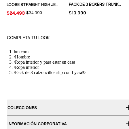
PACK DE 3 BOXERS TRUNKS DE ALGODÓN
LOOSE STRAIGHT HIGH JEANS
PRICE:
$10.990
PRICE:
$24.493
ORIGINAL PRICE:
$34.990
COMPLETA TU LOOK
hm.com
/
Hombre
/
Ropa interior y para estar en casa
/
Ropa interior
/
Pack de 3 calzoncillos slip con Lycra®
COLECCIONES
INFORMACIÓN CORPORATIVA