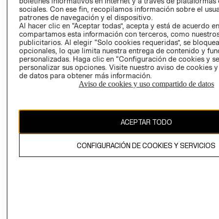
boletines informativos en Internet y a través de plataformas
sociales. Con ese fin, recopilamos información sobre el usua
AVISO DE
patrones de navegación y el dispositivo.
PRIVACIDAD
Al hacer clic en “Aceptar todas”, acepta y está de acuerdo e
compartamos esta información con terceros, como nuestros
GIFT CARD
publicitarios. Al elegir “Solo cookies requeridas”, se bloque
AVISO DE
opcionales, lo que limita nuestra entrega de contenido y fu
COOKIES
personalizadas. Haga clic en “Configuración de cookies y se
personalizar sus opciones. Visite nuestro aviso de cookies 
de datos para obtener más información.
Aviso de cookies y uso compartido de datos
ACEPTAR TODO
Chile ($)
CAMBIAR REGIÓN
CONFIGURACIÓN DE COOKIES Y SERVICIOS
El contenido de esta página web está protegido por copyright y es
propiedad de H&M Hennes & Mauritz AB.