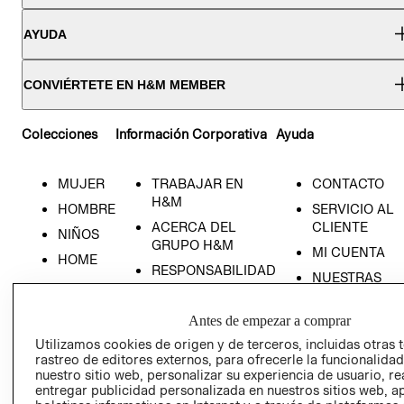
AYUDA
CONVIÉRTETE EN H&M MEMBER
Colecciones
Información Corporativa
Ayuda
MUJER
TRABAJAR EN
CONTACTO
H&M
HOMBRE
SERVICIO AL
ACERCA DEL
CLIENTE
NIÑOS
GRUPO H&M
MI CUENTA
HOME
RESPONSABILIDAD
NUESTRAS
SOCIAL
TIENDAS
PRENSA
CLICK&COLL
Antes de empezar a comprar
RELACIÓN CON
- RETIRO EN
Utilizamos cookies de origen y de terceros, incluidas otras 
INVERSIONISTAS
TIENDA
rastreo de editores externos, para ofrecerle la funcionalid
nuestro sitio web, personalizar su experiencia de usuario, rea
POLÍTICA
TÉRMINOS Y
entregar publicidad personalizada en nuestros sitios web, a
EMPRESARIAL
CONDICIONE