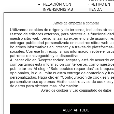
RELACIÓN CON
- RETIRO EN
INVERSIONISTAS
TIENDA
POLÍTICA
TÉRMINOS Y
EMPRESARIAL
CONDICIONE
Antes de empezar a comprar
AVISO DE
Utilizamos cookies de origen y de terceros, incluidas otras 
PRIVACIDAD
rastreo de editores externos, para ofrecerle la funcionalid
nuestro sitio web, personalizar su experiencia de usuario, rea
GIFT CARD
entregar publicidad personalizada en nuestros sitios web, a
boletines informativos en Internet y a través de plataformas
AVISO DE
sociales. Con ese fin, recopilamos información sobre el usua
COOKIES
patrones de navegación y el dispositivo.
Al hacer clic en “Aceptar todas”, acepta y está de acuerdo e
compartamos esta información con terceros, como nuestros
publicitarios. Al elegir “Solo cookies requeridas”, se bloque
opcionales, lo que limita nuestra entrega de contenido y fu
personalizadas. Haga clic en “Configuración de cookies y se
personalizar sus opciones. Visite nuestro aviso de cookies 
de datos para obtener más información.
Chile ($)
Aviso de cookies y uso compartido de datos
CAMBIAR REGIÓN
ACEPTAR TODO