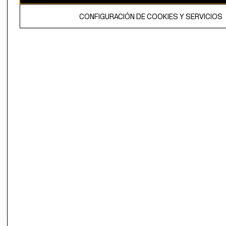
El contenido de esta página web está protegido por copyright y es
CONFIGURACIÓN DE COOKIES Y SERVICIOS
propiedad de H&M Hennes & Mauritz AB.