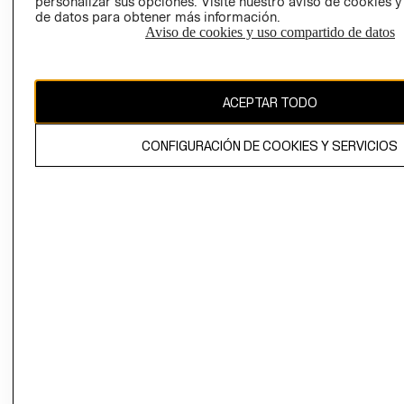
personalizar sus opciones. Visite nuestro aviso de cookies 
de datos para obtener más información.
Aviso de cookies y uso compartido de datos
Chile ($)
CAMBIAR REGIÓN
ACEPTAR TODO
CONFIGURACIÓN DE COOKIES Y SERVICIOS
El contenido de esta página web está protegido por copyright y es
propiedad de H&M Hennes & Mauritz AB.