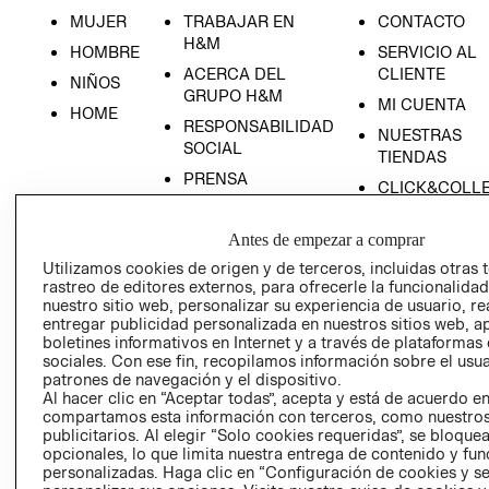
MUJER
TRABAJAR EN
CONTACTO
H&M
HOMBRE
SERVICIO AL
ACERCA DEL
CLIENTE
NIÑOS
GRUPO H&M
MI CUENTA
HOME
RESPONSABILIDAD
NUESTRAS
SOCIAL
TIENDAS
PRENSA
CLICK&COLL
RELACIÓN CON
- RETIRO EN
INVERSIONISTAS
TIENDA
Antes de empezar a comprar
POLÍTICA
TÉRMINOS Y
Utilizamos cookies de origen y de terceros, incluidas otras 
EMPRESARIAL
CONDICIONE
rastreo de editores externos, para ofrecerle la funcionalid
nuestro sitio web, personalizar su experiencia de usuario, rea
AVISO DE
entregar publicidad personalizada en nuestros sitios web, a
PRIVACIDAD
boletines informativos en Internet y a través de plataformas
sociales. Con ese fin, recopilamos información sobre el usua
GIFT CARD
patrones de navegación y el dispositivo.
AVISO DE
Al hacer clic en “Aceptar todas”, acepta y está de acuerdo e
compartamos esta información con terceros, como nuestros
COOKIES
publicitarios. Al elegir “Solo cookies requeridas”, se bloque
opcionales, lo que limita nuestra entrega de contenido y fu
personalizadas. Haga clic en “Configuración de cookies y se