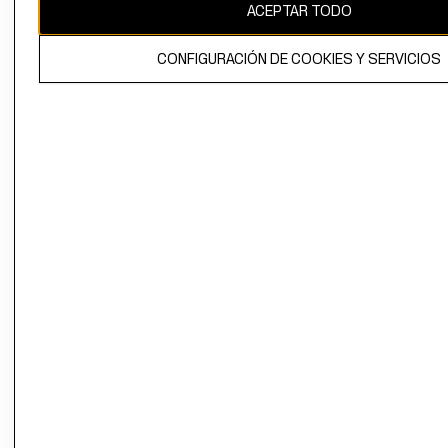
ACEPTAR TODO
CONFIGURACIÓN DE COOKIES Y SERVICIOS
El contenido de esta página web está protegido por copyright y es
propiedad de H&M Hennes & Mauritz AB.