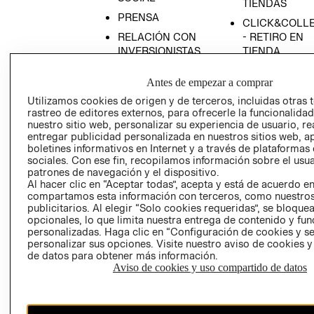
TIENDAS
PRENSA
CLICK&COLL
RELACIÓN CON
- RETIRO EN
INVERSIONISTAS
TIENDA
POLÍTICA
TÉRMINOS Y
Antes de empezar a comprar
EMPRESARIAL
CONDICIONE
Utilizamos cookies de origen y de terceros, incluidas otras 
AVISO DE
rastreo de editores externos, para ofrecerle la funcionalid
PRIVACIDAD
nuestro sitio web, personalizar su experiencia de usuario, rea
entregar publicidad personalizada en nuestros sitios web, a
GIFT CARD
boletines informativos en Internet y a través de plataformas
AVISO DE
sociales. Con ese fin, recopilamos información sobre el usua
COOKIES
patrones de navegación y el dispositivo.
Al hacer clic en “Aceptar todas”, acepta y está de acuerdo e
compartamos esta información con terceros, como nuestros
publicitarios. Al elegir “Solo cookies requeridas”, se bloque
opcionales, lo que limita nuestra entrega de contenido y fu
personalizadas. Haga clic en “Configuración de cookies y se
personalizar sus opciones. Visite nuestro aviso de cookies 
de datos para obtener más información.
Aviso de cookies y uso compartido de datos
Chile ($)
CAMBIAR REGIÓN