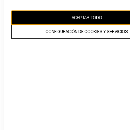
Chile ($)
CAMBIAR REGIÓN
ACEPTAR TODO
CONFIGURACIÓN DE COOKIES Y SERVICIOS
El contenido de esta página web está protegido por copyright y es
propiedad de H&M Hennes & Mauritz AB.