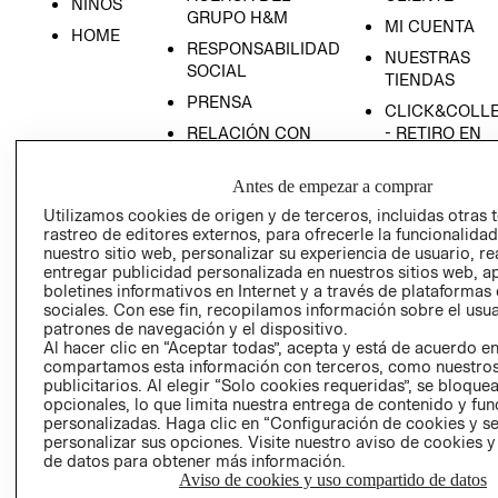
NIÑOS
GRUPO H&M
MI CUENTA
HOME
RESPONSABILIDAD
NUESTRAS
SOCIAL
TIENDAS
PRENSA
CLICK&COLL
RELACIÓN CON
- RETIRO EN
INVERSIONISTAS
TIENDA
Antes de empezar a comprar
POLÍTICA
TÉRMINOS Y
EMPRESARIAL
CONDICIONE
Utilizamos cookies de origen y de terceros, incluidas otras 
rastreo de editores externos, para ofrecerle la funcionalid
AVISO DE
nuestro sitio web, personalizar su experiencia de usuario, rea
PRIVACIDAD
entregar publicidad personalizada en nuestros sitios web, a
boletines informativos en Internet y a través de plataformas
GIFT CARD
sociales. Con ese fin, recopilamos información sobre el usua
AVISO DE
patrones de navegación y el dispositivo.
COOKIES
Al hacer clic en “Aceptar todas”, acepta y está de acuerdo e
compartamos esta información con terceros, como nuestros
publicitarios. Al elegir “Solo cookies requeridas”, se bloque
opcionales, lo que limita nuestra entrega de contenido y fu
personalizadas. Haga clic en “Configuración de cookies y se
personalizar sus opciones. Visite nuestro aviso de cookies 
de datos para obtener más información.
Aviso de cookies y uso compartido de datos