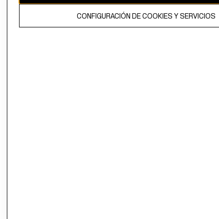
El contenido de esta página web está protegido por copyright y es
CONFIGURACIÓN DE COOKIES Y SERVICIOS
propiedad de H&M Hennes & Mauritz AB.