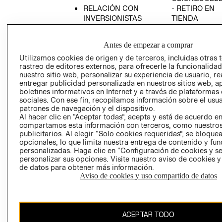
RELACIÓN CON
- RETIRO EN
INVERSIONISTAS
TIENDA
POLÍTICA
TÉRMINOS Y
EMPRESARIAL
CONDICIONE
Antes de empezar a comprar
AVISO DE
Utilizamos cookies de origen y de terceros, incluidas otras 
PRIVACIDAD
rastreo de editores externos, para ofrecerle la funcionalid
nuestro sitio web, personalizar su experiencia de usuario, rea
GIFT CARD
entregar publicidad personalizada en nuestros sitios web, a
boletines informativos en Internet y a través de plataformas
AVISO DE
sociales. Con ese fin, recopilamos información sobre el usua
COOKIES
patrones de navegación y el dispositivo.
Al hacer clic en “Aceptar todas”, acepta y está de acuerdo e
compartamos esta información con terceros, como nuestros
publicitarios. Al elegir “Solo cookies requeridas”, se bloque
opcionales, lo que limita nuestra entrega de contenido y fu
personalizadas. Haga clic en “Configuración de cookies y se
personalizar sus opciones. Visite nuestro aviso de cookies 
de datos para obtener más información.
Chile ($)
Aviso de cookies y uso compartido de datos
CAMBIAR REGIÓN
ACEPTAR TODO