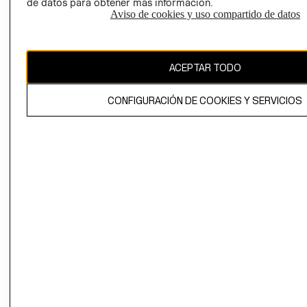
de datos para obtener más información.
Aviso de cookies y uso compartido de datos
Chile ($)
CAMBIAR REGIÓN
ACEPTAR TODO
CONFIGURACIÓN DE COOKIES Y SERVICIOS
El contenido de esta página web está protegido por copyright y es
propiedad de H&M Hennes & Mauritz AB.