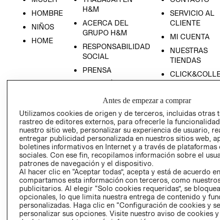
H&M
HOMBRE
SERVICIO AL
ACERCA DEL
CLIENTE
NIÑOS
GRUPO H&M
MI CUENTA
HOME
RESPONSABILIDAD
NUESTRAS
SOCIAL
TIENDAS
PRENSA
CLICK&COLL
RELACIÓN CON
- RETIRO EN
INVERSIONISTAS
TIENDA
Antes de empezar a comprar
POLÍTICA
TÉRMINOS Y
Utilizamos cookies de origen y de terceros, incluidas otras 
EMPRESARIAL
CONDICIONE
rastreo de editores externos, para ofrecerle la funcionalid
nuestro sitio web, personalizar su experiencia de usuario, rea
AVISO DE
entregar publicidad personalizada en nuestros sitios web, a
PRIVACIDAD
boletines informativos en Internet y a través de plataformas
GIFT CARD
sociales. Con ese fin, recopilamos información sobre el usua
patrones de navegación y el dispositivo.
AVISO DE
Al hacer clic en “Aceptar todas”, acepta y está de acuerdo e
COOKIES
compartamos esta información con terceros, como nuestros
publicitarios. Al elegir “Solo cookies requeridas”, se bloque
opcionales, lo que limita nuestra entrega de contenido y fu
personalizadas. Haga clic en “Configuración de cookies y se
personalizar sus opciones. Visite nuestro aviso de cookies 