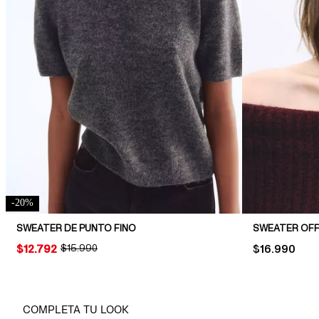
-
20
%
SWEATER DE PUNTO FINO
SWEATER OFF
PRICE:
$12.792
ORIGINAL PRICE:
$15.990
PRICE:
$16.990
COMPLETA TU LOOK