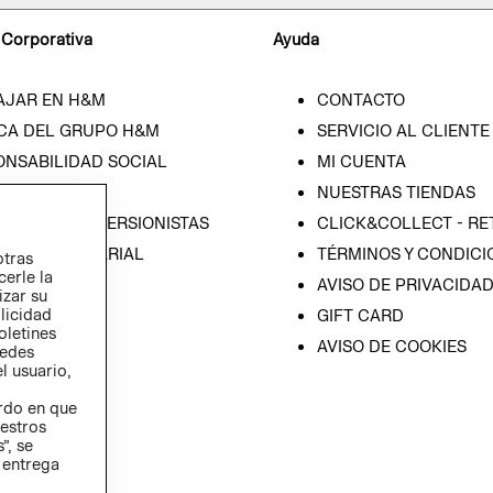
 Corporativa
Ayuda
AJAR EN H&M
CONTACTO
CA DEL GRUPO H&M
SERVICIO AL CLIENTE
ONSABILIDAD SOCIAL
MI CUENTA
SA
NUESTRAS TIENDAS
IÓN CON INVERSIONISTAS
CLICK&COLLECT - RE
ICA EMPRESARIAL
TÉRMINOS Y CONDICI
otras
cerle la
AVISO DE PRIVACIDA
izar su
blicidad
GIFT CARD
oletines
AVISO DE COOKIES
redes
l usuario,
erdo en que
estros
”, se
 entrega