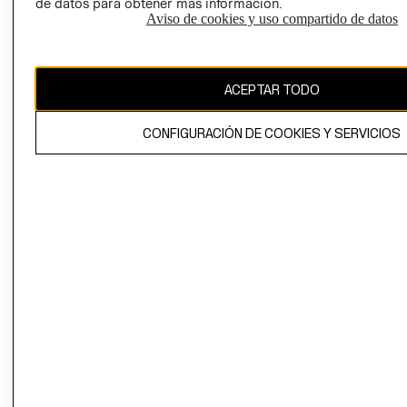
de datos para obtener más información.
Aviso de cookies y uso compartido de datos
Chile ($)
CAMBIAR REGIÓN
ACEPTAR TODO
CONFIGURACIÓN DE COOKIES Y SERVICIOS
El contenido de esta página web está protegido por copyright y es
propiedad de H&M Hennes & Mauritz AB.