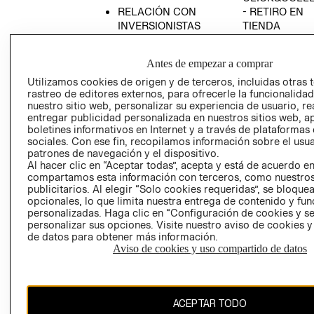
RELACIÓN CON
- RETIRO EN
INVERSIONISTAS
TIENDA
POLÍTICA
TÉRMINOS Y
EMPRESARIAL
CONDICIONE
Antes de empezar a comprar
AVISO DE
Utilizamos cookies de origen y de terceros, incluidas otras 
PRIVACIDAD
rastreo de editores externos, para ofrecerle la funcionalid
nuestro sitio web, personalizar su experiencia de usuario, rea
GIFT CARD
entregar publicidad personalizada en nuestros sitios web, a
boletines informativos en Internet y a través de plataformas
AVISO DE
sociales. Con ese fin, recopilamos información sobre el usua
COOKIES
patrones de navegación y el dispositivo.
Al hacer clic en “Aceptar todas”, acepta y está de acuerdo e
compartamos esta información con terceros, como nuestros
publicitarios. Al elegir “Solo cookies requeridas”, se bloque
opcionales, lo que limita nuestra entrega de contenido y fu
personalizadas. Haga clic en “Configuración de cookies y se
personalizar sus opciones. Visite nuestro aviso de cookies 
de datos para obtener más información.
Chile ($)
Aviso de cookies y uso compartido de datos
CAMBIAR REGIÓN
ACEPTAR TODO