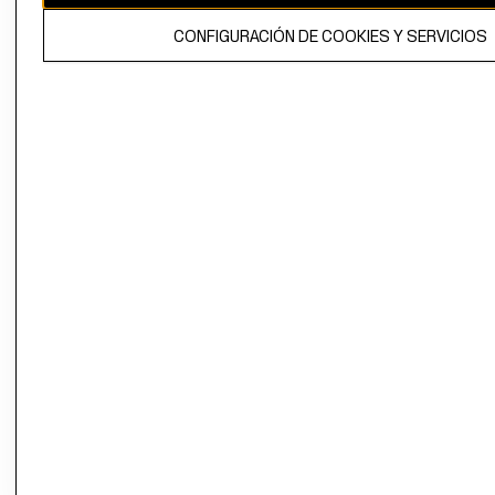
El contenido de esta página web está protegido por copyright y es
CONFIGURACIÓN DE COOKIES Y SERVICIOS
propiedad de H&M Hennes & Mauritz AB.