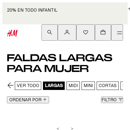
20% EN TODO INFANTIL
FALDAS LARGAS
PARA MUJER
VER TODO
LARGAS
MIDI
MINI
CORTAS
DE
ORDENAR POR
FILTRO
<
>