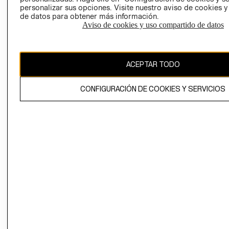
personalizar sus opciones. Visite nuestro aviso de cookies 
de datos para obtener más información.
Aviso de cookies y uso compartido de datos
Chile ($)
ACEPTAR TODO
CAMBIAR REGIÓN
CONFIGURACIÓN DE COOKIES Y SERVICIOS
El contenido de esta página web está protegido por copyright y es
propiedad de H&M Hennes & Mauritz AB.