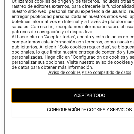
CLICK&COLL
Utilizamos cookies de origen y de terceros, incluidas otras 
rastreo de editores externos, para ofrecerle la funcionalid
RELACIÓN CON
- RETIRO EN
nuestro sitio web, personalizar su experiencia de usuario, rea
INVERSIONISTAS
TIENDA
entregar publicidad personalizada en nuestros sitios web, a
POLÍTICA
TÉRMINOS Y
boletines informativos en Internet y a través de plataformas
sociales. Con ese fin, recopilamos información sobre el usua
EMPRESARIAL
CONDICIONE
patrones de navegación y el dispositivo.
AVISO DE
Al hacer clic en “Aceptar todas”, acepta y está de acuerdo e
PRIVACIDAD
compartamos esta información con terceros, como nuestros
publicitarios. Al elegir “Solo cookies requeridas”, se bloque
GIFT CARD
opcionales, lo que limita nuestra entrega de contenido y fu
personalizadas. Haga clic en “Configuración de cookies y se
AVISO DE
personalizar sus opciones. Visite nuestro aviso de cookies 
COOKIES
de datos para obtener más información.
Aviso de cookies y uso compartido de datos
ACEPTAR TODO
Chile ($)
CONFIGURACIÓN DE COOKIES Y SERVICIOS
CAMBIAR REGIÓN