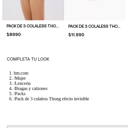
PACK DE 3 COLALESS THONG DE MICROFIBRA
PACK DE 3 COLALESS THONG CON RIBETE SOBREHILADO
PRICE:
$8990
PRICE:
$11.990
COMPLETA TU LOOK
hm.com
/
Mujer
/
Lenceria
/
Bragas y calzones
/
Packs
/
Pack de 3 colaless Thong efecto invisible