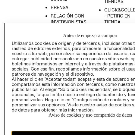
TIENDAS
PRENSA
CLICK&COLL
RELACIÓN CON
- RETIRO EN
INVERSIONISTAS
TIENDA
POLÍTICA
TÉRMINOS Y
Antes de empezar a comprar
EMPRESARIAL
CONDICIONE
Utilizamos cookies de origen y de terceros, incluidas otras 
AVISO DE
rastreo de editores externos, para ofrecerle la funcionalid
PRIVACIDAD
nuestro sitio web, personalizar su experiencia de usuario, rea
entregar publicidad personalizada en nuestros sitios web, a
GIFT CARD
boletines informativos en Internet y a través de plataformas
AVISO DE
sociales. Con ese fin, recopilamos información sobre el usua
COOKIES
patrones de navegación y el dispositivo.
Al hacer clic en “Aceptar todas”, acepta y está de acuerdo e
compartamos esta información con terceros, como nuestros
publicitarios. Al elegir “Solo cookies requeridas”, se bloque
opcionales, lo que limita nuestra entrega de contenido y fu
personalizadas. Haga clic en “Configuración de cookies y se
personalizar sus opciones. Visite nuestro aviso de cookies 
de datos para obtener más información.
Aviso de cookies y uso compartido de datos
Chile ($)
CAMBIAR REGIÓN