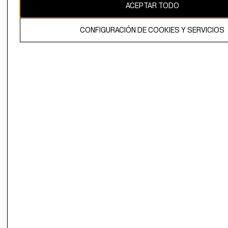
ACEPTAR TODO
CONFIGURACIÓN DE COOKIES Y SERVICIOS
El contenido de esta página web está protegido por copyright y es
propiedad de H&M Hennes & Mauritz AB.