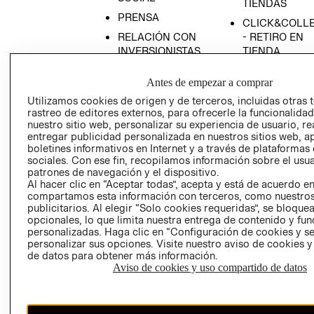
TIENDAS
PRENSA
CLICK&COLL
RELACIÓN CON
- RETIRO EN
INVERSIONISTAS
TIENDA
POLÍTICA
TÉRMINOS Y
Antes de empezar a comprar
EMPRESARIAL
CONDICIONE
Utilizamos cookies de origen y de terceros, incluidas otras 
AVISO DE
rastreo de editores externos, para ofrecerle la funcionalid
PRIVACIDAD
nuestro sitio web, personalizar su experiencia de usuario, rea
entregar publicidad personalizada en nuestros sitios web, a
GIFT CARD
boletines informativos en Internet y a través de plataformas
AVISO DE
sociales. Con ese fin, recopilamos información sobre el usua
COOKIES
patrones de navegación y el dispositivo.
Al hacer clic en “Aceptar todas”, acepta y está de acuerdo e
compartamos esta información con terceros, como nuestros
publicitarios. Al elegir “Solo cookies requeridas”, se bloque
opcionales, lo que limita nuestra entrega de contenido y fu
personalizadas. Haga clic en “Configuración de cookies y se
personalizar sus opciones. Visite nuestro aviso de cookies 
de datos para obtener más información.
Aviso de cookies y uso compartido de datos
Chile ($)
CAMBIAR REGIÓN