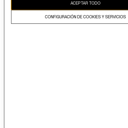
ACEPTAR TODO
CONFIGURACIÓN DE COOKIES Y SERVICIOS
El contenido de esta página web está protegido por copyright y es
propiedad de H&M Hennes & Mauritz AB.