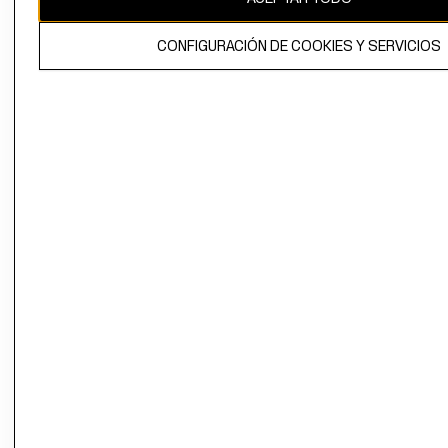
El contenido de esta página web está protegido por copyright y es
CONFIGURACIÓN DE COOKIES Y SERVICIOS
propiedad de H&M Hennes & Mauritz AB.