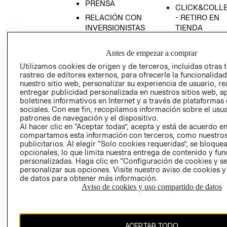
PRENSA
CLICK&COLL
RELACIÓN CON
- RETIRO EN
INVERSIONISTAS
TIENDA
POLÍTICA
TÉRMINOS Y
EMPRESARIAL
CONDICIONE
Antes de empezar a comprar
Utilizamos cookies de origen y de terceros, incluidas otras 
AVISO DE
rastreo de editores externos, para ofrecerle la funcionalid
PRIVACIDAD
nuestro sitio web, personalizar su experiencia de usuario, rea
GIFT CARD
entregar publicidad personalizada en nuestros sitios web, a
boletines informativos en Internet y a través de plataformas
AVISO DE
sociales. Con ese fin, recopilamos información sobre el usua
COOKIES
patrones de navegación y el dispositivo.
Al hacer clic en “Aceptar todas”, acepta y está de acuerdo e
compartamos esta información con terceros, como nuestros
publicitarios. Al elegir “Solo cookies requeridas”, se bloque
opcionales, lo que limita nuestra entrega de contenido y fu
personalizadas. Haga clic en “Configuración de cookies y se
personalizar sus opciones. Visite nuestro aviso de cookies 
de datos para obtener más información.
Chile ($)
Aviso de cookies y uso compartido de datos
CAMBIAR REGIÓN
ACEPTAR TODO