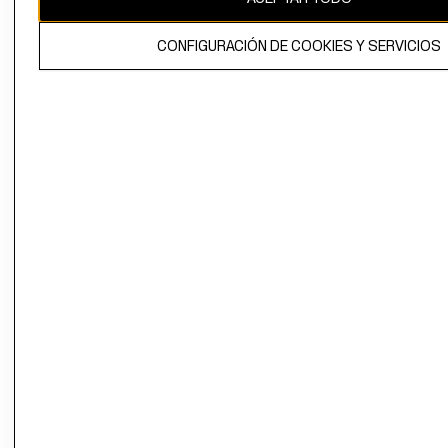
El contenido de esta página web está protegido por copyright y es
CONFIGURACIÓN DE COOKIES Y SERVICIOS
propiedad de H&M Hennes & Mauritz AB.