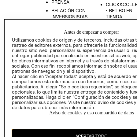
PRENSA
CLICK&COLL
RELACIÓN CON
- RETIRO EN
INVERSIONISTAS
TIENDA
POLÍTICA
TÉRMINOS Y
EMPRESARIAL
CONDICIONE
Antes de empezar a comprar
Utilizamos cookies de origen y de terceros, incluidas otras 
AVISO DE
rastreo de editores externos, para ofrecerle la funcionalid
PRIVACIDAD
nuestro sitio web, personalizar su experiencia de usuario, rea
GIFT CARD
entregar publicidad personalizada en nuestros sitios web, a
boletines informativos en Internet y a través de plataformas
AVISO DE
sociales. Con ese fin, recopilamos información sobre el usua
COOKIES
patrones de navegación y el dispositivo.
Al hacer clic en “Aceptar todas”, acepta y está de acuerdo e
compartamos esta información con terceros, como nuestros
publicitarios. Al elegir “Solo cookies requeridas”, se bloque
opcionales, lo que limita nuestra entrega de contenido y fu
personalizadas. Haga clic en “Configuración de cookies y se
personalizar sus opciones. Visite nuestro aviso de cookies 
de datos para obtener más información.
Chile ($)
Aviso de cookies y uso compartido de datos
CAMBIAR REGIÓN
ACEPTAR TODO