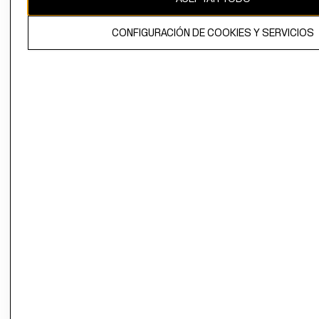
El contenido de esta página web está protegido por copyright y es
CONFIGURACIÓN DE COOKIES Y SERVICIOS
propiedad de H&M Hennes & Mauritz AB.