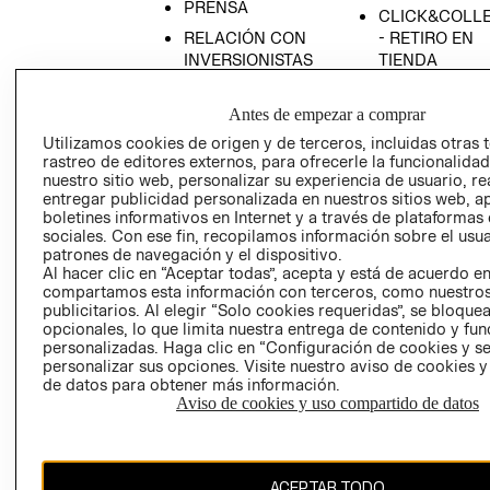
PRENSA
CLICK&COLL
RELACIÓN CON
- RETIRO EN
INVERSIONISTAS
TIENDA
POLÍTICA
TÉRMINOS Y
EMPRESARIAL
CONDICIONE
Antes de empezar a comprar
Utilizamos cookies de origen y de terceros, incluidas otras 
AVISO DE
rastreo de editores externos, para ofrecerle la funcionalid
PRIVACIDAD
nuestro sitio web, personalizar su experiencia de usuario, rea
GIFT CARD
entregar publicidad personalizada en nuestros sitios web, a
boletines informativos en Internet y a través de plataformas
AVISO DE
sociales. Con ese fin, recopilamos información sobre el usua
COOKIES
patrones de navegación y el dispositivo.
Al hacer clic en “Aceptar todas”, acepta y está de acuerdo e
compartamos esta información con terceros, como nuestros
publicitarios. Al elegir “Solo cookies requeridas”, se bloque
opcionales, lo que limita nuestra entrega de contenido y fu
personalizadas. Haga clic en “Configuración de cookies y se
personalizar sus opciones. Visite nuestro aviso de cookies 
de datos para obtener más información.
Chile ($)
Aviso de cookies y uso compartido de datos
CAMBIAR REGIÓN
ACEPTAR TODO