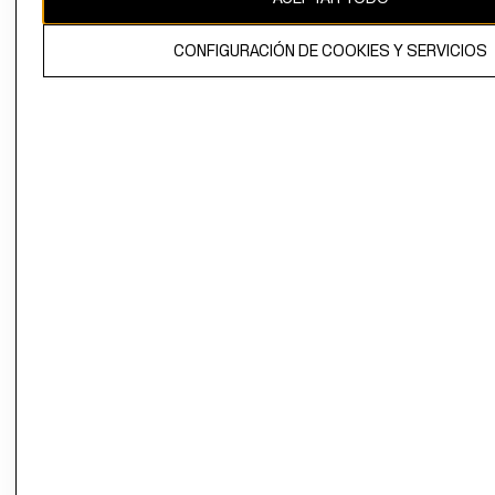
El contenido de esta página web está protegido por copyright y es
CONFIGURACIÓN DE COOKIES Y SERVICIOS
propiedad de H&M Hennes & Mauritz AB.