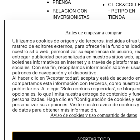
PRENSA
CLICK&COLL
RELACIÓN CON
- RETIRO EN
INVERSIONISTAS
TIENDA
POLÍTICA
TÉRMINOS Y
EMPRESARIAL
CONDICIONE
Antes de empezar a comprar
Utilizamos cookies de origen y de terceros, incluidas otras 
AVISO DE
rastreo de editores externos, para ofrecerle la funcionalid
PRIVACIDAD
nuestro sitio web, personalizar su experiencia de usuario, rea
GIFT CARD
entregar publicidad personalizada en nuestros sitios web, a
boletines informativos en Internet y a través de plataformas
AVISO DE
sociales. Con ese fin, recopilamos información sobre el usua
COOKIES
patrones de navegación y el dispositivo.
Al hacer clic en “Aceptar todas”, acepta y está de acuerdo e
compartamos esta información con terceros, como nuestros
publicitarios. Al elegir “Solo cookies requeridas”, se bloque
opcionales, lo que limita nuestra entrega de contenido y fu
personalizadas. Haga clic en “Configuración de cookies y se
personalizar sus opciones. Visite nuestro aviso de cookies 
de datos para obtener más información.
Chile ($)
Aviso de cookies y uso compartido de datos
CAMBIAR REGIÓN
ACEPTAR TODO