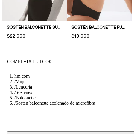
SOSTÉN BALCONETTE SUPER PUSH-UP DE MICROFIBRA
SOSTÉN BALCONETTE PUSH-UP DE MICROFIBRA
PRICE:
$22.990
PRICE:
$19.990
COMPLETA TU LOOK
hm.com
/
Mujer
/
Lenceria
/
Sostenes
/
Balconette
/
Sostén balconette acolchado de microfibra