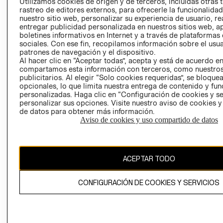
CLICK&COLL
Utilizamos cookies de origen y de terceros, incluidas otras 
rastreo de editores externos, para ofrecerle la funcionalid
RELACIÓN CON
- RETIRO EN
nuestro sitio web, personalizar su experiencia de usuario, rea
INVERSIONISTAS
TIENDA
entregar publicidad personalizada en nuestros sitios web, a
POLÍTICA
TÉRMINOS Y
boletines informativos en Internet y a través de plataformas
sociales. Con ese fin, recopilamos información sobre el usua
EMPRESARIAL
CONDICIONE
patrones de navegación y el dispositivo.
AVISO DE
Al hacer clic en “Aceptar todas”, acepta y está de acuerdo e
PRIVACIDAD
compartamos esta información con terceros, como nuestros
publicitarios. Al elegir “Solo cookies requeridas”, se bloque
GIFT CARD
opcionales, lo que limita nuestra entrega de contenido y fu
personalizadas. Haga clic en “Configuración de cookies y se
AVISO DE
personalizar sus opciones. Visite nuestro aviso de cookies 
COOKIES
de datos para obtener más información.
Aviso de cookies y uso compartido de datos
ACEPTAR TODO
Chile ($)
CONFIGURACIÓN DE COOKIES Y SERVICIOS
CAMBIAR REGIÓN