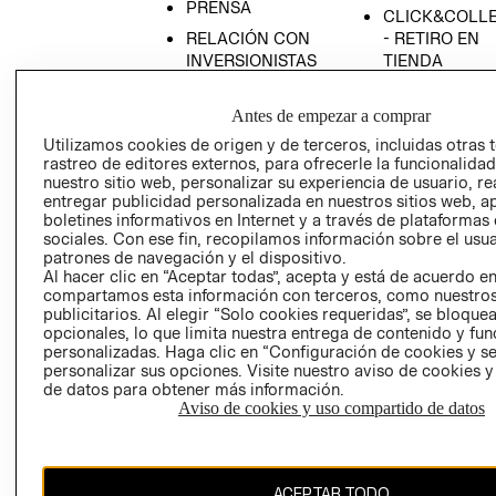
PRENSA
CLICK&COLL
RELACIÓN CON
- RETIRO EN
INVERSIONISTAS
TIENDA
POLÍTICA
TÉRMINOS Y
EMPRESARIAL
CONDICIONE
Antes de empezar a comprar
Utilizamos cookies de origen y de terceros, incluidas otras 
AVISO DE
rastreo de editores externos, para ofrecerle la funcionalid
PRIVACIDAD
nuestro sitio web, personalizar su experiencia de usuario, rea
GIFT CARD
entregar publicidad personalizada en nuestros sitios web, a
boletines informativos en Internet y a través de plataformas
AVISO DE
sociales. Con ese fin, recopilamos información sobre el usua
COOKIES
patrones de navegación y el dispositivo.
Al hacer clic en “Aceptar todas”, acepta y está de acuerdo e
compartamos esta información con terceros, como nuestros
publicitarios. Al elegir “Solo cookies requeridas”, se bloque
opcionales, lo que limita nuestra entrega de contenido y fu
personalizadas. Haga clic en “Configuración de cookies y se
personalizar sus opciones. Visite nuestro aviso de cookies 
de datos para obtener más información.
Chile ($)
Aviso de cookies y uso compartido de datos
CAMBIAR REGIÓN
ACEPTAR TODO