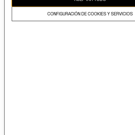
El contenido de esta página web está protegido por copyright y es
CONFIGURACIÓN DE COOKIES Y SERVICIOS
propiedad de H&M Hennes & Mauritz AB.